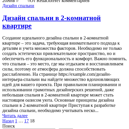
20
Янв
От Redactor
Нет комментариев
Дизайн спальни
Дизайн спальни в 2-комнатной
квартире
Создание идеального дизайна спальни в 2-комнатной
квартире – это задача, требующая внимательного подхода к
деталям и учета множества факторов. Необходимо не только
создать эстетически привлекательное пространство, но и
обеспечить его функциональность и комфорт. Важно помнить,
что спальня – это место, где мы отдыхаем и восстанавливаем
силы, поэтому ее атмосфера должна способствовать
расслаблению. На странице https://example.com/дизайн-
интерьера-спальни вы найдете множество вдохновляющих
идей для вашего проекта. При правильном планировании и
использовании грамотных дизайнерских решений, даже
небольшая спальня в 2-комнатной квартире может стать
настоящим оазисом уюта. Основные принципы дизайна
спальни в 2-комнатной квартире Приступая к разработке
дизайна спальни, необходимо учитывать неско...
Читать далее
Пагинация
Назад
1
…
17
18
Поиск