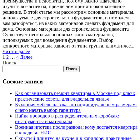
преимущества и недостатки, поэтому важно тщательно
изучить все аспекты, прежде чем принять окончательное
решение. В этой статье мы рассмотрим основные материалы,
используемые для строительства фундаментов, и поможем
вам разобраться, из каких материалов сделать фундамент для
дома. Основные материалы для строительства фундамента
Существует несколько основных типов материалов,
используемых для возведения фундаментов. Выбор
конкретного материала зависит от типа грунта, климатичес...
Читать далее
Пагинация
1
2
…
4
Далее
Поиск
записей
Поиск
Свежие записи
Как организовать ремонт квартиры в Москве под ключ:
практические советы для владельцев жилья
Кухонная мебель на заказ по индивидуальным размерам:
с чего начать выбор гарнитура
Пайка проводов в распределительных коробках:
инструменты и материалы
Военная ипотека после развода: кому достаётся квартира
и как делят НИС
Скрытый плинтус на кухне и в коридоре: практичные