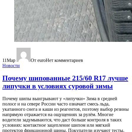
11
Мар
От euro
Нет комментариев
Новости
Почему шипованные 215/60 R17 лучше
липучки в условиях суровой зимы
Почему шипы выигрывают у «липучки» Зима в средней
полосе и на севере России часто означает смесь льда,
укатанного снега и каши из реагентов, поэтому выбор резины
напрямую отражается на ощущениях за рулём. Многие
водители задумываются, что даст больше контроля в таких
условиях: контактное зацепление шипом или мягкий
протектор фрикционной шины. Покупатели изучают тесты,