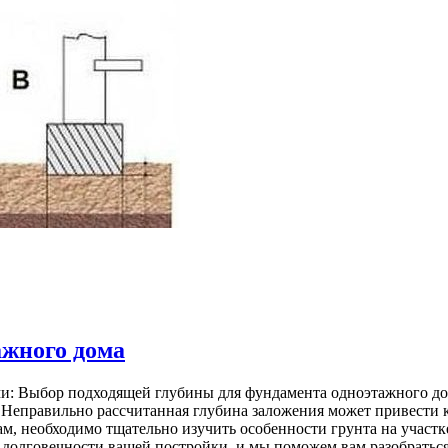
ажного дома
ми: Выбор подходящей глубины для фундамента одноэтажного дом
 Неправильно рассчитанная глубина заложения может привести 
м, необходимо тщательно изучить особенности грунта на участк
 долговечности вашей постройки, и мы поможем вам разобратьс