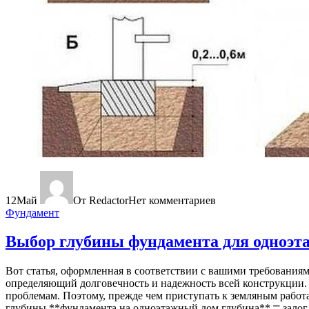
12
Май
От Redactor
Нет комментариев
Фундамент
Выбор глубины фундамента для одноэт
Вот статья, оформленная в соответствии с вашими требования
определяющий долговечность и надежность всей конструкции.
проблемам. Поэтому, прежде чем приступать к земляным работа
глубины **фундамента на одноэтажный дом глубина** ⎻ залог