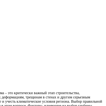
а – это критически важный этап строительства,
к деформациям, трещинам в стенах и другим серьезным
е и учесть климатические условия региона. Выбор правильной
я в этом вопросе. Факторы, влияющие на выбор глубины