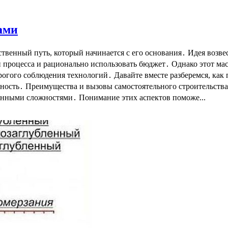
ами
тственный путь, который начинается с его основания․ Идея воз
п процесса и рационально использовать бюджет․ Однако этот ма
рогого соблюдения технологий․ Давайте вместе разберемся, как
ность․ Преимущества и вызовы самостоятельного строительств
ленными сложностями․ Понимание этих аспектов поможе...