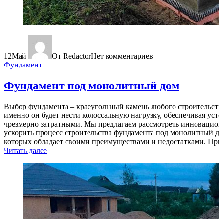
12
Май
От Redactor
Нет комментариев
Фундамент
Фундамент под монолитный дом
Выбор фундамента – краеугольный камень любого строительств
именно он будет нести колоссальную нагрузку, обеспечивая у
чрезмерно затратными. Мы предлагаем рассмотреть инновацио
ускорить процесс строительства фундамента под монолитный 
которых обладает своими преимуществами и недостатками. При
Читать далее