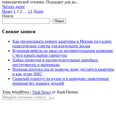
периодической откачки. Подходит для до...
Читать далее
Пагинация
Назад
1
2
3
…
13
Далее
Поиск
записей
Поиск
Свежие записи
Как организовать ремонт квартиры в Москве под ключ:
практические советы для владельцев жилья
Кухонная мебель на заказ по индивидуальным размерам:
с чего начать выбор гарнитура
Пайка проводов в распределительных коробках:
инструменты и материалы
Военная ипотека после развода: кому достаётся квартира
и как делят НИС
Скрытый плинтус на кухне и в коридоре: практичные
решения без лишних деталей
Тема WordPress
|
Viral News
от HashThemes