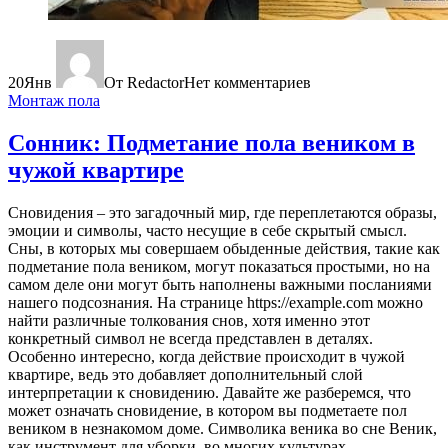
20
Янв
От Redactor
Нет комментариев
Монтаж пола
Сонник: Подметание пола веником в
чужой квартире
Сновидения – это загадочный мир, где переплетаются образы,
эмоции и символы, часто несущие в себе скрытый смысл.
Сны, в которых мы совершаем обыденные действия, такие как
подметание пола веником, могут показаться простыми, но на
самом деле они могут быть наполнены важными посланиями
нашего подсознания. На странице https://example.com можно
найти различные толкования снов, хотя именно этот
конкретный символ не всегда представлен в деталях.
Особенно интересно, когда действие происходит в чужой
квартире, ведь это добавляет дополнительный слой
интерпретации к сновидению. Давайте же разберемся, что
может означать сновидение, в котором вы подметаете пол
веником в незнакомом доме. Символика веника во сне Веник,
как инструмент для уборки, во многих культурах