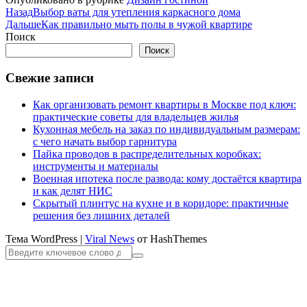
Назад
Выбор ваты для утепления каркасного дома
Дальше
Как правильно мыть полы в чужой квартире
Поиск
Поиск
Свежие записи
Как организовать ремонт квартиры в Москве под ключ:
практические советы для владельцев жилья
Кухонная мебель на заказ по индивидуальным размерам:
с чего начать выбор гарнитура
Пайка проводов в распределительных коробках:
инструменты и материалы
Военная ипотека после развода: кому достаётся квартира
и как делят НИС
Скрытый плинтус на кухне и в коридоре: практичные
решения без лишних деталей
Тема WordPress
|
Viral News
от HashThemes