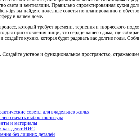
тво света и вентиляции. Правильно спроектированная кухня до
chen-tips вы найдете полезные советы по планированию и обустро
сферу в вашем доме.
процесс, который требует времени, терпения и творческого подхо
сто для приготовления пищи, это сердце вашего дома, где собира
 и создайте кухню, которая будет радовать вас долгие годы. Соб
е. Создайте уютное и функциональное пространство, отражающе
рактические советы для владельцев жилья
 чего начать выбор гарнитура
енты и материалы
 и как делят НИС
шения без лишних деталей