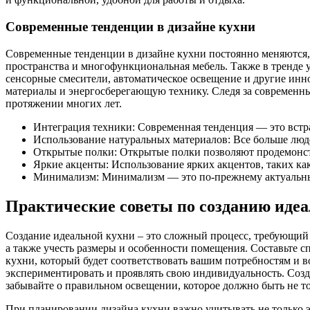
Современные тенденции в дизайне кухни
Современные тенденции в дизайне кухни постоянно меняются,
пространства и многофункциональная мебель. Также в тренде 
сенсорные смесители, автоматическое освещение и другие инн
материалы и энергосберегающую технику. Следя за современны
протяжении многих лет.
Интеграция техники: Современная тенденция — это встра
Использование натуральных материалов: Все больше люде
Открытые полки: Открытые полки позволяют продемонстр
Яркие акценты: Использование ярких акцентов, таких ка
Минимализм: Минимализм — это по-прежнему актуальный 
Практические советы по созданию иде
Создание идеальной кухни – это сложный процесс, требующий 
а также учесть размеры и особенности помещения. Составьте с
кухни, который будет соответствовать вашим потребностям и 
экспериментировать и проявлять свою индивидуальность. Созда
забывайте о правильном освещении, которое должно быть не т
При планировании дизайна кухни важно учитывать не только э