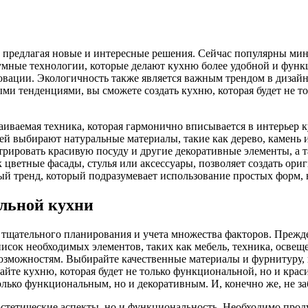
 предлагая новые и интересные решения. Сейчас популярны мин
умные технологии, которые делают кухню более удобной и функ
овации. Экологичность также является важным трендом в дизай
ми тенденциями, вы сможете создать кухню, которая будет не то
иваемая техника, которая гармонично вписывается в интерьер к
й выбирают натуральные материалы, такие как дерево, камень 
ировать красивую посуду и другие декоративные элементы, а 
к цветные фасады, стулья или аксессуары, позволяет создать ор
тренд, который подразумевает использование простых форм, н
альной кухни
тщательного планирования и учета множества факторов. Прежде
писок необходимых элементов, таких как мебель, техника, освещ
возможностям. Выбирайте качественные материалы и фурнитуру, 
йте кухню, которая будет не только функциональной, но и крас
олько функциональным, но и декоративным. И, конечно же, не за
стетические аспекты, но и функциональность. Необходимо проду