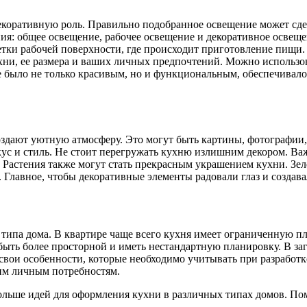
екоративную роль. Правильно подобранное освещение может сде
ия: общее освещение, рабочее освещение и декоративное освещ
етки рабочей поверхности, где происходит приготовление пищи.
ухни, ее размера и ваших личных предпочтений. Можно использо
было не только красивым, но и функциональным, обеспечивало д
дают уютную атмосферу. Это могут быть картины, фотографии, 
кус и стиль. Не стоит перегружать кухню излишним декором. Ва
. Растения также могут стать прекрасным украшением кухни. Зел
 Главное, чтобы декоративные элементы радовали глаз и создав
 типа дома. В квартире чаще всего кухня имеет ограниченную 
быть более просторной и иметь нестандартную планировку. В за
ь свои особенности, которые необходимо учитывать при разработ
им личным потребностям.
 больше идей для оформления кухни в различных типах домов. По