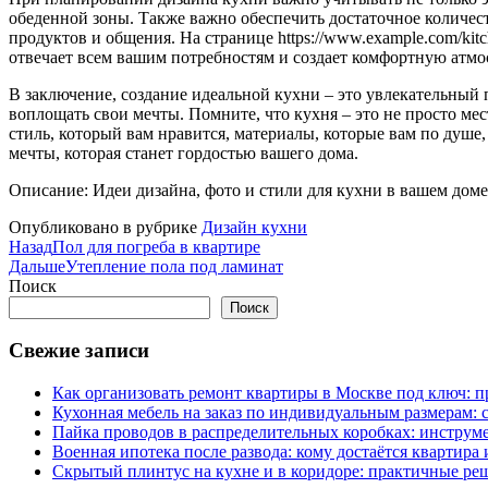
обеденной зоны. Также важно обеспечить достаточное количес
продуктов и общения. На странице https://www.example.com/kit
отвечает всем вашим потребностям и создает комфортную атмо
В заключение, создание идеальной кухни – это увлекательный 
воплощать свои мечты. Помните, что кухня – это не просто ме
стиль, который вам нравится, материалы, которые вам по душе,
мечты, которая станет гордостью вашего дома.
Описание: Идеи дизайна, фото и стили для кухни в вашем дом
Опубликовано в рубрике
Дизайн кухни
Назад
Пол для погреба в квартире
Дальше
Утепление пола под ламинат
Поиск
Поиск
Свежие записи
Как организовать ремонт квартиры в Москве под ключ: п
Кухонная мебель на заказ по индивидуальным размерам: с
Пайка проводов в распределительных коробках: инструм
Военная ипотека после развода: кому достаётся квартира
Скрытый плинтус на кухне и в коридоре: практичные ре