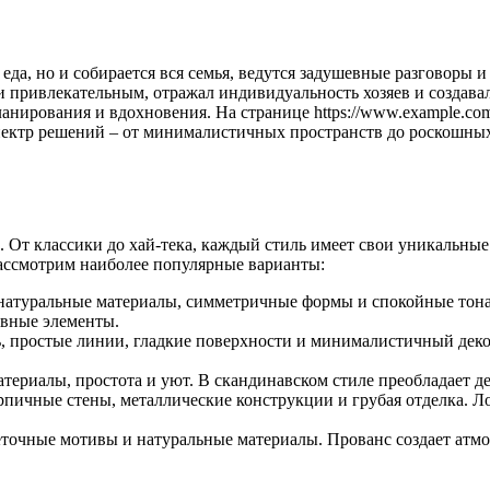
ся еда, но и собирается вся семья, ведутся задушевные разговоры
и привлекательным, отражал индивидуальность хозяев и создава
нирования и вдохновения. На странице https://www.example.com
ктр решений – от минималистичных пространств до роскошных и
. От классики до хай-тека, каждый стиль имеет свои уникальные
ассмотрим наиболее популярные варианты:
 натуральные материалы, симметричные формы и спокойные тона
вные элементы.
простые линии, гладкие поверхности и минималистичный декор. 
териалы, простота и уют. В скандинавском стиле преобладает де
ичные стены, металлические конструкции и грубая отделка. Лоф
еточные мотивы и натуральные материалы. Прованс создает атм