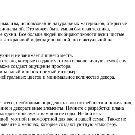
имализм, использование натуральных материалов, открытые
циональной. Это может быть умная бытовая техника,
не кухни. Все больше людей выбирают экологически чистые
лько красивой и функциональной, но и актуальной на
ухни и не занимает лишнего места.
и стекло, которые создают уютную и экологичную атмосферу.
также создают ощущение простора.
игинальный и неповторимый интерьер.
ейтральных цветов и минимальное количество декора.
 всего, необходимо определить свои потребности и пожелания,
ение и декоративные элементы. Начните с разработки плана
которые прослужат вам долгие годы. Не бойтесь
ивой, уютной и комфортной для вас и вашей семьи. Также не
бывайте о мелочах, которые создают уютную атмосферу.
мать расположение рабочих зон, места для хранения и