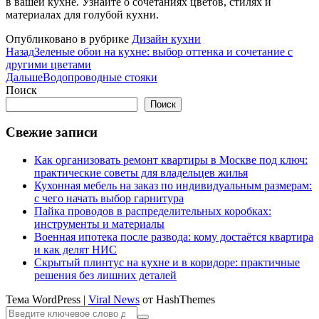
в вашей кухне. Узнайте о сочетаниях цветов, стилях и
материалах для голубой кухни.
Опубликовано в рубрике
Дизайн кухни
Назад
Зеленые обои на кухне: выбор оттенка и сочетание с
другими цветами
Дальше
Водопроводные стояки
Поиск
Поиск
Свежие записи
Как организовать ремонт квартиры в Москве под ключ:
практические советы для владельцев жилья
Кухонная мебель на заказ по индивидуальным размерам:
с чего начать выбор гарнитура
Пайка проводов в распределительных коробках:
инструменты и материалы
Военная ипотека после развода: кому достаётся квартира
и как делят НИС
Скрытый плинтус на кухне и в коридоре: практичные
решения без лишних деталей
Тема WordPress
|
Viral News
от HashThemes