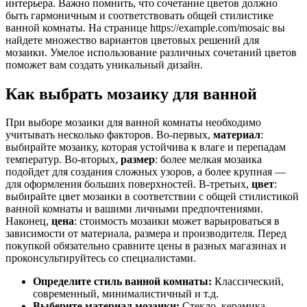
интерьера. Важно помнить, что сочетание цветов должно
быть гармоничным и соответствовать общей стилистике
ванной комнаты. На странице https://example.com/mosaic вы
найдете множество вариантов цветовых решений для
мозаики. Умелое использование различных сочетаний цветов
поможет вам создать уникальный дизайн.
Как выбрать мозаику для ванной
При выборе мозаики для ванной комнаты необходимо
учитывать несколько факторов. Во-первых,
материал
:
выбирайте мозаику, которая устойчива к влаге и перепадам
температур. Во-вторых,
размер
: более мелкая мозаика
подойдет для создания сложных узоров, а более крупная —
для оформления больших поверхностей. В-третьих,
цвет
:
выбирайте цвет мозаики в соответствии с общей стилистикой
ванной комнаты и вашими личными предпочтениями.
Наконец,
цена
: стоимость мозаики может варьироваться в
зависимости от материала, размера и производителя. Перед
покупкой обязательно сравните цены в разных магазинах и
проконсультируйтесь со специалистами.
Определите стиль ванной комнаты:
Классический,
современный, минималистичный и т.д.
Выберите материал мозаики:
Стекло, керамика,