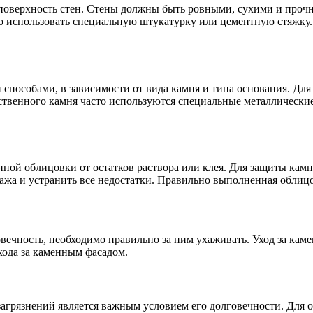
поверхность стен. Стены должны быть ровными, сухими и прочн
о использовать специальную штукатурку или цементную стяжку.
пособами, в зависимости от вида камня и типа основания. Для
ственного камня часто используются специальные металлически
ной облицовки от остатков раствора или клея. Для защиты камн
жа и устранить все недостатки. Правильно выполненная облицов
вечность, необходимо правильно за ним ухаживать. Уход за кам
хода за каменным фасадом.
 загрязнений является важным условием его долговечности. Для 