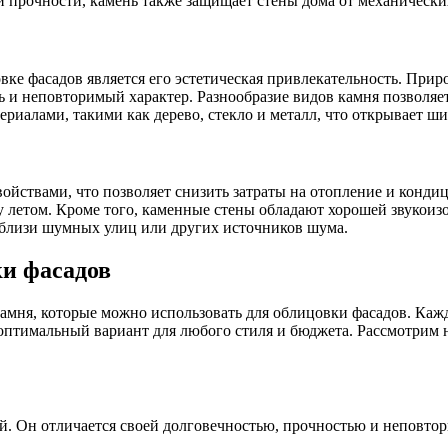
й прочности, камень также защищает стены дома от механическ
ке фасадов является его эстетическая привлекательность. Прир
и неповторимый характер. Разнообразие видов камня позволяет 
ериалами, такими как дерево, стекло и металл, что открывает ш
ствами, что позволяет снизить затраты на отопление и кондиц
у летом. Кроме того, каменные стены обладают хорошей звукоиз
вблизи шумных улиц или других источников шума.
ки фасадов
камня, которые можно использовать для облицовки фасадов. Ка
ь оптимальный вариант для любого стиля и бюджета. Рассмотрим
й. Он отличается своей долговечностью, прочностью и неповто