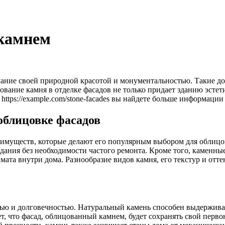
камнем
ние своей природной красотой и монументальностью. Такие дома
вание камня в отделке фасадов не только придает зданию эстет
ttps://example.com/stone-facades вы найдете больше информаци
облицовке фасадов
еимуществ, которые делают его популярным выбором для облицов
дания без необходимости частого ремонта. Кроме того, каменн
ата внутри дома. Разнообразие видов камня, его текстур и отт
ю и долговечностью. Натуральный камень способен выдерживат
, что фасад, облицованный камнем, будет сохранять свой перво