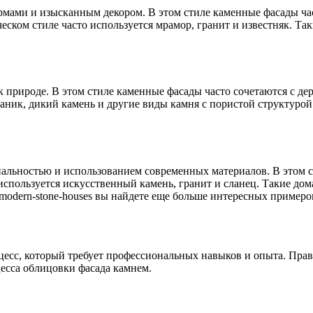
ормами и изысканным декором. В этом стиле каменные фасады ч
ском стиле часто используется мрамор, гранит и известняк. Та
к природе. В этом стиле каменные фасады часто сочетаются с д
чаник, дикий камень и другие виды камня с пористой структуро
льностью и использованием современных материалов. В этом ст
 используется искусственный камень, гранит и сланец. Такие д
m/modern-stone-houses вы найдете еще больше интересных примеро
цесс, который требует профессиональных навыков и опыта. Пра
есса облицовки фасада камнем.