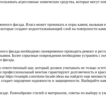
пользовать агрессивные химические средства, которые могут по
енного фасада. Влага может проникать в поры камня, вызывая е
 которые создают водоотталкивающий слой на поверхности кам
ного фасада необходимо своевременно проводить ремонт и рес
я камня. Более серьезные повреждения необходимо устранять с
о фасада.
то ответственный шаг, который должен учитывать не только эсте
 профессиональный монтаж гарантируют долговечность и красот
ице https://example.com/stone-facade-ideas вы найдете еще множ
 создает ощущение надежности и защищенности. Выбирайте камен
саде. Разнообразие стилей и материалов, советы по выбору и у