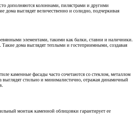
асто дополняются колоннами, пилястрами и другими
кие дома выглядят величественно и солидно, подчеркивая
еревянными элементами, такими как балки, ставни и наличники.
й. Такие дома выглядят теплыми и гостеприимными, создавая
иле каменные фасады часто сочетаются со стеклом, металлом
ома выглядят стильно и минималистично, отражая динамичный
в.
вильный монтаж каменной облицовки гарантирует ее