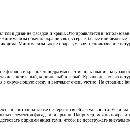
лизм в дизайне фасадов и крыш. Это проявляется в использова
е минимализм обычно окрашивают в серые, белые или бежевые то
лик дома. Минимализм также подразумевает использование нату
не фасадов и крыш. Он подразумевает использование натуральных
, такие как зеленый, коричневый и серый. Крыши делают из нат
 в окружающую среду и выглядит очень уютно. На странице https
енты и контрасты также не теряют своей актуальности. Если вы 
льных элементов фасада или крыши. Например, можно покрасить 
рдствовать с яркими акцентами, чтобы не перегружать визуально