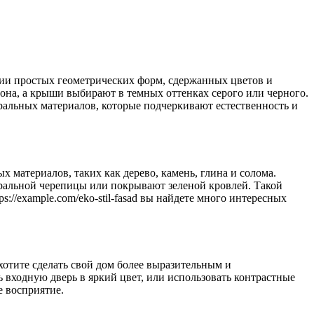
нии простых геометрических форм, сдержанных цветов и
на, а крыши выбирают в темных оттенках серого или черного.
ральных материалов, которые подчеркивают естественность и
 материалов, таких как дерево, камень, глина и солома.
уральной черепицы или покрывают зеленой кровлей. Такой
://example.com/eko-stil-fasad вы найдете много интересных
хотите сделать свой дом более выразительным и
входную дверь в яркий цвет, или использовать контрастные
е восприятие.