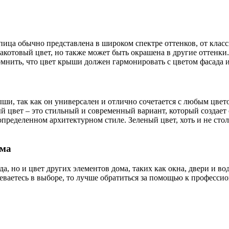
пица обычно представлена в широком спектре оттенков, от клас
акотовый цвет, но также может быть окрашена в другие оттенки
омнить, что цвет крыши должен гармонировать с цветом фасада
ши, так как он универсален и отлично сочетается с любым цвет
й цвет – это стильный и современный вариант, который создает
пределенном архитектурном стиле. Зеленый цвет, хоть и не сто
ома
а, но и цвет других элементов дома, таких как окна, двери и 
неваетесь в выборе, то лучше обратиться за помощью к професс