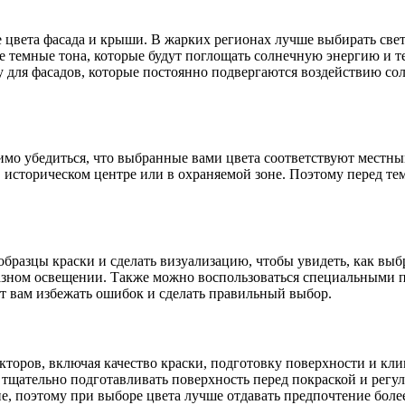
цвета фасада и крыши. В жарких регионах лучше выбирать свет
е темные тона, которые будут поглощать солнечную энергию и т
му для фасадов, которые постоянно подвергаются воздействию с
димо убедиться, что выбранные вами цвета соответствуют местн
 историческом центре или в охраняемой зоне. Поэтому перед те
 образцы краски и сделать визуализацию, чтобы увидеть, как вы
разном освещении. Также можно воспользоваться специальными п
ет вам избежать ошибок и сделать правильный выбор.
кторов, включая качество краски, подготовку поверхности и кли
тщательно подготавливать поверхность перед покраской и регу
е, поэтому при выборе цвета лучше отдавать предпочтение боле