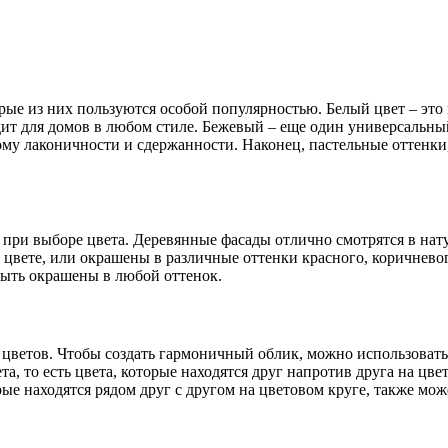
рые из них пользуются особой популярностью. Белый цвет – это 
ит для домов в любом стиле. Бежевый – еще один универсальны
ому лаконичности и сдержанности. Наконец, пастельные оттенки
ь при выборе цвета. Деревянные фасады отлично смотрятся в нат
 цвете, или окрашены в различные оттенки красного, коричнев
быть окрашены в любой оттенок.
 цветов. Чтобы создать гармоничный облик, можно использовать
а, то есть цвета, которые находятся друг напротив друга на цв
рые находятся рядом друг с другом на цветовом круге, также мо