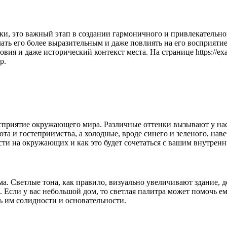
ики, это важный этап в создании гармоничного и привлекательно
ать его более выразительным и даже повлиять на его восприятие
я и даже исторический контекст места. На странице https://exa
р.
осприятие окружающего мира. Различные оттенки вызывают у на
а и гостеприимства, а холодные, вроде синего и зеленого, наве
сти на окружающих и как это будет сочетаться с вашим внутре
ма. Светлые тона, как правило, визуально увеличивают здание, 
 Если у вас небольшой дом, то светлая палитра может помочь ем
ь им солидности и основательности.