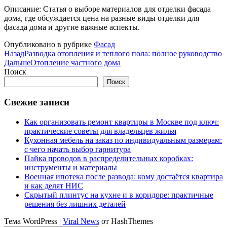
Описание: Статья о выборе материалов для отделки фасада
дома, где обсуждается цена на разные виды отделки для
фасада дома и другие важные аспекты.
Опубликовано в рубрике
Фасад
Назад
Разводка отопления и теплого пола: полное руководство
Дальше
Отопление частного дома
Поиск
Поиск
Свежие записи
Как организовать ремонт квартиры в Москве под ключ:
практические советы для владельцев жилья
Кухонная мебель на заказ по индивидуальным размерам:
с чего начать выбор гарнитура
Пайка проводов в распределительных коробках:
инструменты и материалы
Военная ипотека после развода: кому достаётся квартира
и как делят НИС
Скрытый плинтус на кухне и в коридоре: практичные
решения без лишних деталей
Тема WordPress
|
Viral News
от HashThemes