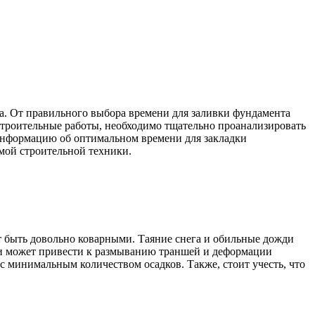
а. От правильного выбора времени для заливки фундамента
е строительные работы, необходимо тщательно проанализировать
ю информацию об оптимальном времени для закладки
имой строительной техники.
ут быть довольно коварными. Таяние снега и обильные дожди
аги может привести к размыванию траншей и деформации
с минимальным количеством осадков. Также, стоит учесть, что