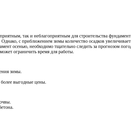
приятным, так и неблагоприятным для строительства фундамента.
 Однако, с приближением зимы количество осадков увеличиваетс
ндамент осенью, необходимо тщательно следить за прогнозом пог
о может ограничить время для работы.
ения зимы.
 более выгодные цены.
очвы.
бетона.