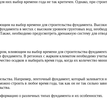
я них выбор времени года не так критичен. Однако, при строи
яющим на выбор времени для строительства фундамента. Высок
фундамента в местах с высоким уровнем грунтовых вод, необход
 Также, необходимо предусмотреть дренажную систему для отвод
ром, влияющим на выбор времени для строительства фундамента
и фундамента. В регионах с жарким климатом необходимо учиты
ество осадков и выбирать время года, когда их количество мин
ельства. Например, ленточный фундамент, который заливается не
можно строить в любое время года, так как он не так сильно зав
ьства.
 информацию о различных типах фундамента и их особенностях.