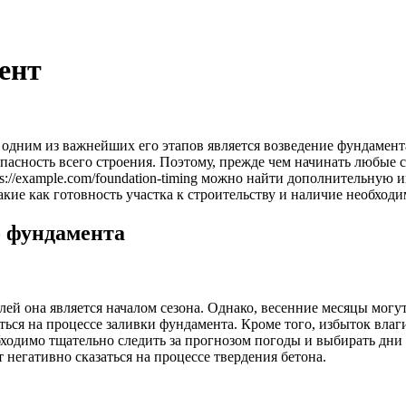
ент
 одним из важнейших его этапов является возведение фундамент
езопасность всего строения. Поэтому, прежде чем начинать любы
ps://example.com/foundation-timing можно найти дополнительну
акие как готовность участка к строительству и наличие необход
о фундамента
лей она является началом сезона. Однако, весенние месяцы мог
ться на процессе заливки фундамента. Кроме того, избыток вл
ходимо тщательно следить за прогнозом погоды и выбирать дни 
 негативно сказаться на процессе твердения бетона.