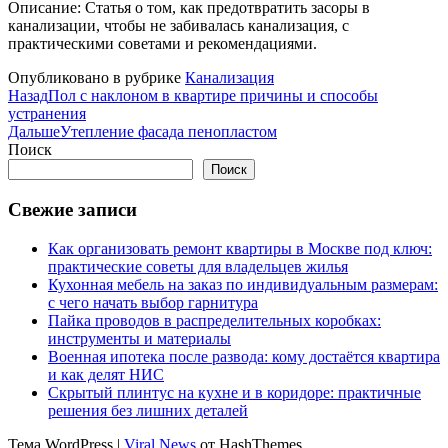
Описание: Статья о том, как предотвратить засоры в
канализации, чтобы не забивалась канализация, с
практическими советами и рекомендациями.
Опубликовано в рубрике
Канализация
Назад
Пол с наклоном в квартире причины и способы
устранения
Дальше
Утепление фасада пенопластом
Поиск
Поиск
Свежие записи
Как организовать ремонт квартиры в Москве под ключ:
практические советы для владельцев жилья
Кухонная мебель на заказ по индивидуальным размерам:
с чего начать выбор гарнитура
Пайка проводов в распределительных коробках:
инструменты и материалы
Военная ипотека после развода: кому достаётся квартира
и как делят НИС
Скрытый плинтус на кухне и в коридоре: практичные
решения без лишних деталей
Тема WordPress
|
Viral News
от HashThemes