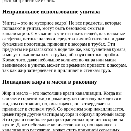
распространенные из них.
Неправильное использование унитаза
Унитаз – это не мусорное ведро! Не все предметы, которые
попадают в унитаз, могут быть безопасно смыты в
канализацию. Смывание в унитаз таких вещей, как влажные
салфетки, ватные палочки, средства личной гигиены, и даже
бумажные полотенца, приводит к засорам в трубах. Эти
предметы не разлагаются в воде так же, как туалетная бумага,
и могут накапливаться в трубах, образуя плотные пробки.
Кроме того, даже небольшое количество жира или масла,
выливаемое в унитаз, может со временем привести к засорам,
так как жир затвердевает и прилипает к стенкам труб.
Попадание жира и масла в раковину
Жир и масло – это настоящие враги канализации. Когда вы
сливаете горячий жир в раковину, он поначалу находится в
жидком состоянии, но, охлаждаясь, он затвердевает и
прилипает к стенкам труб. Со временем жир накапливается,
цементируя другие частицы мусора и образуя прочный засор.
Это одна из наиболее распространенных причин засоров на
кухне. Даже небольшое количество жира, попадающее в
канализацию регулярно, может стать причиной серьезных