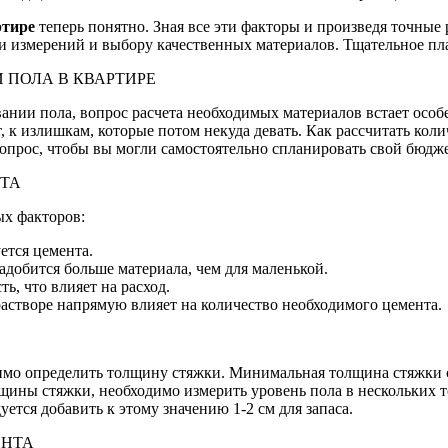
ртире
теперь понятно. Зная все эти факторы и произведя точные
ти измерений и выбору качественных материалов. Тщательное пл
 ПОЛА В КВАРТИРЕ
ивании пола, вопрос расчета необходимых материалов встает осо
 к излишкам, которые потом некуда девать. Как рассчитать коли
опрос, чтобы вы могли самостоятельно спланировать свой бюдже
НТА
ых факторов:
ется цемента.
добится больше материала, чем для маленькой.
ь, что влияет на расход.
растворе напрямую влияет на количество необходимого цемента.
имо определить толщину стяжки. Минимальная толщина стяжки со
лщины стяжки, необходимо измерить уровень пола в нескольких 
тся добавить к этому значению 1-2 см для запаса.
ЕНТА