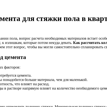
мента для стяжки пола в квар
ивании пола, вопрос расчета необходимых материалов встает осо
, к излишкам, которые потом некуда девать.
Как рассчитать ко
ем этот вопрос, чтобы вы могли самостоятельно спланировать с
д цемента
ых факторов:
требуется цемента.
 понадобится больше материала, чем для маленькой.
ность, что влияет на расход.
ы в растворе напрямую влияет на количество необходимого цем
имо определить толщину стяжки. Минимальная толщина стяжки со