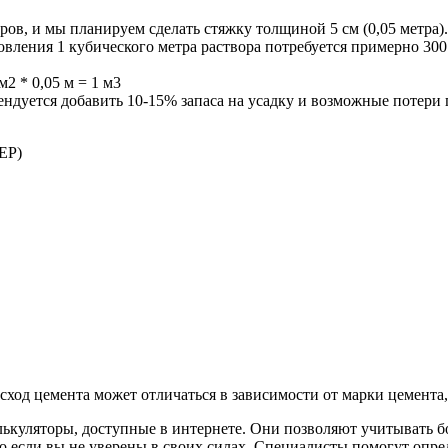
ов, и мы планируем сделать стяжку толщиной 5 см (0,05 метра)
отовления 1 кубического метра раствора потребуется примерно 30
2 * 0,05 м = 1 м3
ендуется добавить 10-15% запаса на усадку и возможные потери 
ЕР)
ход цемента может отличаться в зависимости от марки цемента, 
ькуляторы, доступные в интернете. Они позволяют учитывать бо
но если вы не уверены в своих силах. Специалисты помогут оп