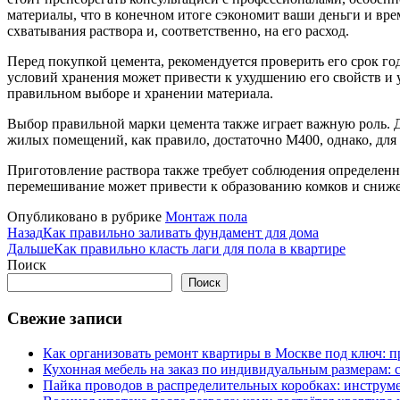
материалы, что в конечном итоге сэкономит ваши деньги и врем
схватывания раствора и, соответственно, на его расход.
Перед покупкой цемента, рекомендуется проверить его срок го
условий хранения может привести к ухудшению его свойств и у
правильном выборе и хранении материала.
Выбор правильной марки цемента также играет важную роль. Д
жилых помещений, как правило, достаточно М400, однако, для
Приготовление раствора также требует соблюдения определенн
перемешивание может привести к образованию комков и сниже
Опубликовано в рубрике
Монтаж пола
Назад
Как правильно заливать фундамент для дома
Дальше
Как правильно класть лаги для пола в квартире
Поиск
Поиск
Свежие записи
Как организовать ремонт квартиры в Москве под ключ: п
Кухонная мебель на заказ по индивидуальным размерам: с
Пайка проводов в распределительных коробках: инструм