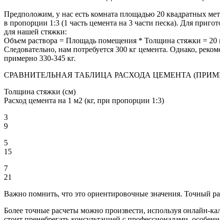
Предположим, у нас есть комната площадью 20 квадратных метр
в пропорции 1:3 (1 часть цемента на 3 части песка). Для приг
для нашей стяжки:
Объем раствора = Площадь помещения * Толщина стяжки = 20 м
Следовательно, нам потребуется 300 кг цемента. Однако, реком
примерно 330-345 кг.
СРАВНИТЕЛЬНАЯ ТАБЛИЦА РАСХОДА ЦЕМЕНТА (ПРИМ
Толщина стяжки (см)
Расход цемента на 1 м2 (кг, при пропорции 1:3)
3
9
5
15
7
21
Важно помнить, что это ориентировочные значения. Точный рас
Более точные расчеты можно произвести, используя онлайн-кал
стоит пренебрегать консультацией с профессионалами, особен