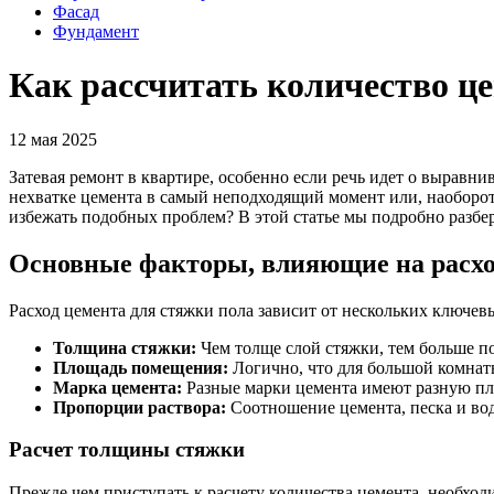
Фасад
Фундамент
Как рассчитать количество це
12 мая 2025
Затевая ремонт в квартире, особенно если речь идет о выравн
нехватке цемента в самый неподходящий момент или, наоборот
избежать подобных проблем? В этой статье мы подробно разбер
Основные факторы, влияющие на расхо
Расход цемента для стяжки пола зависит от нескольких ключев
Толщина стяжки:
Чем толще слой стяжки, тем больше по
Площадь помещения:
Логично, что для большой комнаты
Марка цемента:
Разные марки цемента имеют разную плот
Пропорции раствора:
Соотношение цемента, песка и вод
Расчет толщины стяжки
Прежде чем приступать к расчету количества цемента, необход