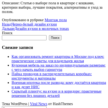
Описание: Статья о выборе пола в квартире с кошками,
критерии выбора, лучшие покрытия, альтернативы и уход за
полом.
Опубликовано в рубрике
Монтаж пола
Назад
Черно-белый дизайн кухни
Дальше
Дизайн кухни в молочных тонах
Поиск
Поиск
Свежие записи
Как организовать ремонт квартиры в Москве под ключ:
практические советы для владельцев жилья
Кухонная мебель на заказ по индивидуальным размерам:
с чего начать выбор гарнитура
Пайка проводов в распределительных коробках:
инструменты и материалы
Военная ипотека после развода: кому достаётся квартира
и как делят НИС
Скрытый плинтус на кухне и в коридоре: практичные
решения без лишних деталей
Тема WordPress
|
Viral News
от HashThemes