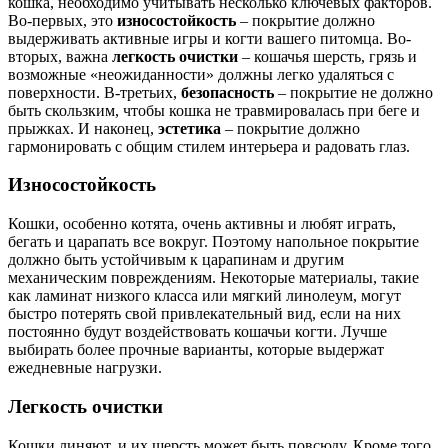
кошка, необходимо учитывать несколько ключевых факторов.
Во-первых, это
износостойкость
– покрытие должно
выдерживать активные игры и когти вашего питомца. Во-
вторых, важна
легкость очистки
– кошачья шерсть, грязь и
возможные «неожиданности» должны легко удаляться с
поверхности. В-третьих,
безопасность
– покрытие не должно
быть скользким, чтобы кошка не травмировалась при беге и
прыжках. И наконец,
эстетика
– покрытие должно
гармонировать с общим стилем интерьера и радовать глаз.
Износостойкость
Кошки, особенно котята, очень активны и любят играть,
бегать и царапать все вокруг. Поэтому напольное покрытие
должно быть устойчивым к царапинам и другим
механическим повреждениям. Некоторые материалы, такие
как ламинат низкого класса или мягкий линолеум, могут
быстро потерять свой привлекательный вид, если на них
постоянно будут воздействовать кошачьи когти. Лучше
выбирать более прочные варианты, которые выдержат
ежедневные нагрузки.
Легкость очистки
Кошки линяют, и их шерсть может быть повсюду. Кроме того,