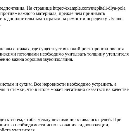
чтения. На странице https://example.com/utepliteli-dlya-pola
против» каждого материала, прежде чем принимать
ти к дополнительным затратам на ремонт и переделку. Лучше
.
 первых этажах, где существует высокий риск проникновения
с низкими потолками необходимо учитывать толщину утеплителя
бенно важна хорошая звукоизоляция.
истым и сухим. Все неровности необходимо устранить, а
 и стяжки, что в итоге может негативно сказаться на качестве
ить за тем, чтобы между листами не оставалось щелей. При
мнить о необходимости использования гидроизоляции,
ойств утеплителя.