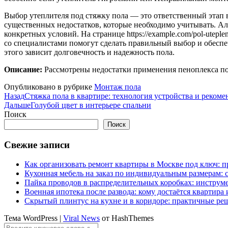
Выбор утеплителя под стяжку пола — это ответственный этап в
существенных недостатков, которые необходимо учитывать. Ал
конкретных условий. На странице https://example.com/pol-utep
со специалистами помогут сделать правильный выбор и обеспеч
этого зависит долговечность и надежность пола.
Описание:
Рассмотрены недостатки применения пеноплекса под
Опубликовано в рубрике
Монтаж пола
Назад
Стяжка пола в квартире: технология устройства и реком
Дальше
Голубой цвет в интерьере спальни
Поиск
Поиск
Свежие записи
Как организовать ремонт квартиры в Москве под ключ: п
Кухонная мебель на заказ по индивидуальным размерам: с
Пайка проводов в распределительных коробках: инструм
Военная ипотека после развода: кому достаётся квартира
Скрытый плинтус на кухне и в коридоре: практичные ре
Тема WordPress
|
Viral News
от HashThemes