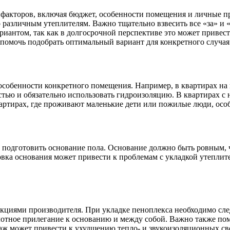
акторов, включая бюджет, особенности помещения и личные предпо
азличным утеплителям. Важно тщательно взвесить все «за» и «
риантом, так как в долгосрочной перспективе это может привес
 помочь подобрать оптимальный вариант для конкретного случая
особенности конкретного помещения. Например, в квартирах на
стью и обязательно использовать гидроизоляцию. В квартирах 
артирах, где проживают маленькие дети или пожилые люди, осо
 подготовить основание пола. Основание должно быть ровным, ч
вка основания может привести к проблемам с укладкой утеплителя
кциями производителя. При укладке пеноплекса необходимо след
лотное прилегание к основанию и между собой. Важно также по
аж может привести к ухудшению тепло- и звукоизоляционных св