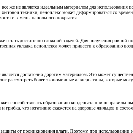
е, все же не является идеальным материалом для использования
 бытовой техники, пеноплекс может деформироваться со времене
монта и замены напольного покрытия.
жет стать достаточно сложной задачей. Для получения ровной п
твенная укладка пеноплекса может привести к образованию возд
является достаточно дорогим материалом. Это может существен
ит рассмотреть более экономичные альтернативы, которые могу
 может способствовать образованию конденсата при неправильно
 и грибка, что негативно скажется на здоровье жильцов и состо
 защиты от проникновения влаги. Поэтому, при использовании э