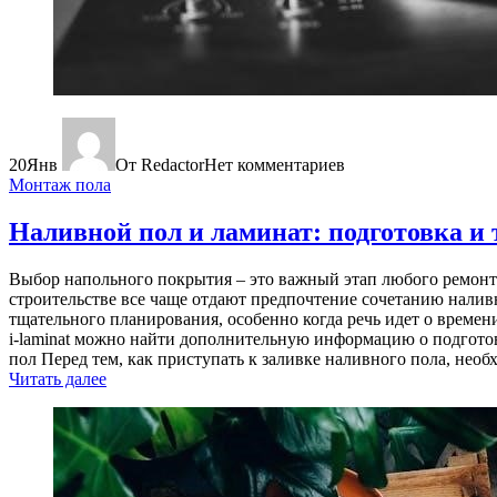
20
Янв
От Redactor
Нет комментариев
Монтаж пола
Наливной пол и ламинат: подготовка и
Выбор напольного покрытия – это важный этап любого ремонта
строительстве все чаще отдают предпочтение сочетанию налив
тщательного планирования, особенно когда речь идет о времени
i-laminat можно найти дополнительную информацию о подготов
пол Перед тем, как приступать к заливке наливного пола, необ
Читать далее