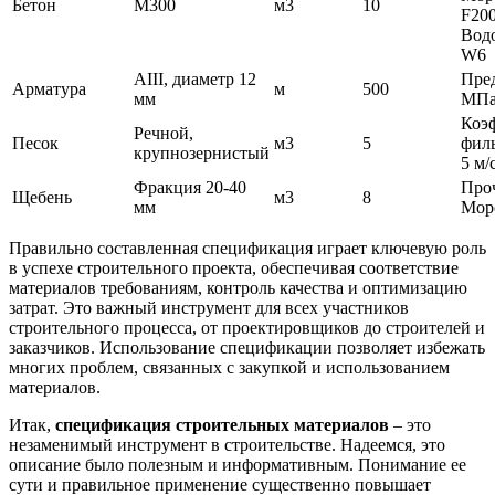
Бетон
М300
м3
10
F200
Вод
W6
АIII, диаметр 12
Пред
Арматура
м
500
мм
МП
Коэ
Речной,
Песок
м3
5
филь
крупнозернистый
5 м/
Фракция 20-40
Про
Щебень
м3
8
мм
Моро
Правильно составленная спецификация играет ключевую роль
в успехе строительного проекта, обеспечивая соответствие
материалов требованиям, контроль качества и оптимизацию
затрат. Это важный инструмент для всех участников
строительного процесса, от проектировщиков до строителей и
заказчиков. Использование спецификации позволяет избежать
многих проблем, связанных с закупкой и использованием
материалов.
Итак,
спецификация строительных материалов
– это
незаменимый инструмент в строительстве. Надеемся, это
описание было полезным и информативным. Понимание ее
сути и правильное применение существенно повышает