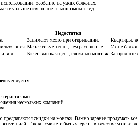
использовании‚ особенно на узких балконах.
 максимальное освещение и панорамный вид.
Недостатки
а.
Занимают место при открывании.
Квартиры‚ д
пользования.
Менее герметичны‚ чем распашные.
Узкие балко
й вид.
Более высокая цена‚ сложный монтаж.
Загородные 
рекомендуется:
актеристиками.
ложения нескольких компаний.
ва.
то предлагаются скидки на монтаж. Важно заранее продумать вс
репутацией. Так вы сможете быть уверены в качестве материал