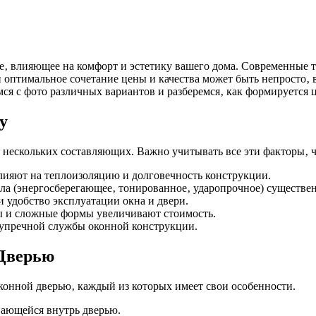
е‚ влияющее на комфорт и эстетику вашего дома. Современные 
птимальное сочетание цены и качества может быть непросто‚ ве
я с фото различных вариантов и разберемся‚ как формируется ц
у
з нескольких составляющих. Важно учитывать все эти факторы‚ 
ияют на теплоизоляцию и долговечность конструкции.
кла (энергосберегающее‚ тонированное‚ ударопрочное) существе
 удобство эксплуатации окна и двери.
ы и сложные формы увеличивают стоимость.
зупречной службы оконной конструкции.
Дверью
конной дверью‚ каждый из которых имеет свои особенности.
вающейся внутрь дверью.