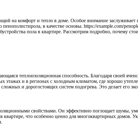
щий на комфорт и тепло в доме. Особое внимание заслуживает п
пенополистирола, в качестве основы. https://example.com/penop
устройства пола в квартире. Рассмотрим подробно, почему стои
ющаяся теплоизоляционная способность. Благодаря своей ячеист
вых этажах и в регионах с холодным климатом, где хорошо утеп
з сложных и дорогостоящих систем подогрева. Это делает его 
оляционными свойствами. Он эффективно поглощает шумы, умень
в квартире, что особенно ценно для многоквартирных домов. У
.